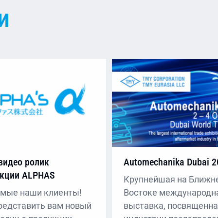
и
видео ролик
Automechanika Dubai 2
укции ALPHAS
Крупнейшая на Ближн
мые наши клиенты!
Востоке международн
редставить вам новый
выставка, посвященн