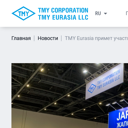
RU
EN
Главная
Новости
TMY Eurasia примет участ